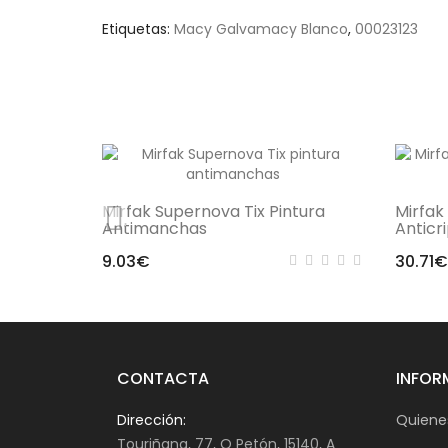
Etiquetas:
Macy Galvamacy Blanco
,
00023123
Mirfak Supernova Tix Pintura
Mirfak
Antimanchas
Anticri
9.03€
30.71€
CONTACTA
INFOR
Dirección:
Quiene
Touriñana, 77, O Petón, 15140, A