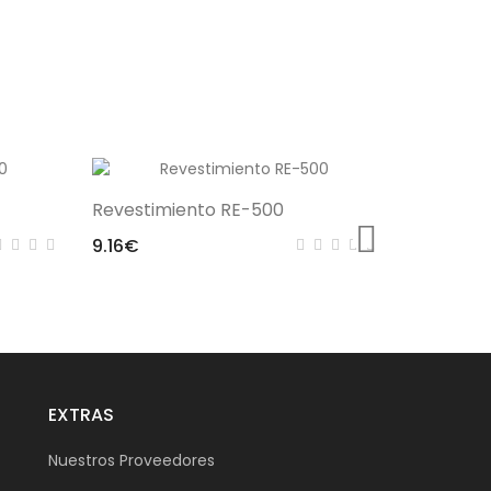
Revestimiento RE-500
Mirfak R
9.16€
Anticript
32.02€
EXTRAS
Nuestros Proveedores