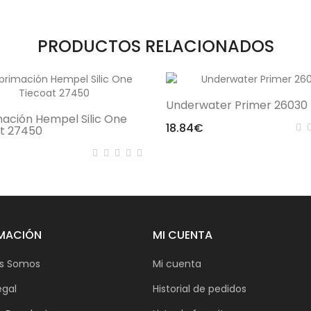
PRODUCTOS RELACIONADOS
Underwater Primer 26030
ación Hempel Silic One
18.84€
t 27450
MACIÓN
MI CUENTA
s Somos
Mi cuenta
egal
Historial de pedidos