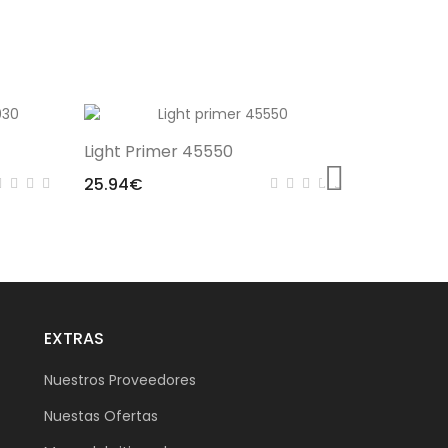
Light Primer 45550
Hempel 7
25.94€
22.28€
EXTRAS
Nuestros Proveedores
Nuestas Ofertas