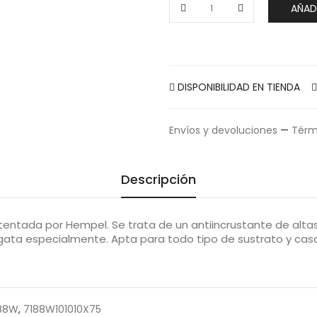
AÑAD
DISPONIBILIDAD EN TIENDA
Envíos y devoluciones
—
Térm
Descripción
ntada por Hempel. Se trata de un antiincrustante de altas 
a especialmente. Apta para todo tipo de sustrato y cascos
188W
,
7188W101010X75